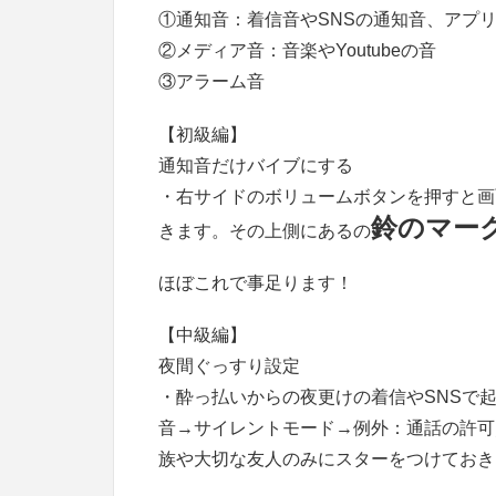
①通知音：着信音やSNSの通知音、アプ
②メディア音：音楽やYoutubeの音
③アラーム音
【初級編】
通知音だけバイブにする
・右サイドのボリュームボタンを押すと画
鈴の
マー
きます。その上側にあるの
ほぼこれで事足ります！
【中級編】
夜間ぐっすり設定
・酔っ払いからの夜更けの着信やSNSで
音→サイレントモード→例外：通話の許可
族や大切な友人のみにスターをつけておき