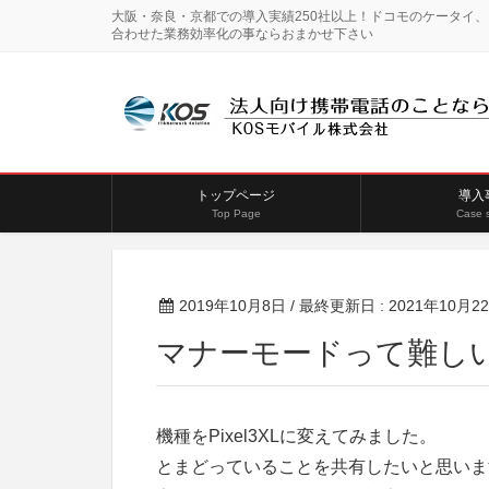
大阪・奈良・京都での導入実績250社以上！ドコモのケータイ
合わせた業務効率化の事ならおまかせ下さい
トップページ
導入
Top Page
Case 
2019年10月8日
/ 最終更新日 :
2021年10月2
マナーモードって難しい（P
機種をPixel3XLに変えてみました。
とまどっていることを共有したいと思いま