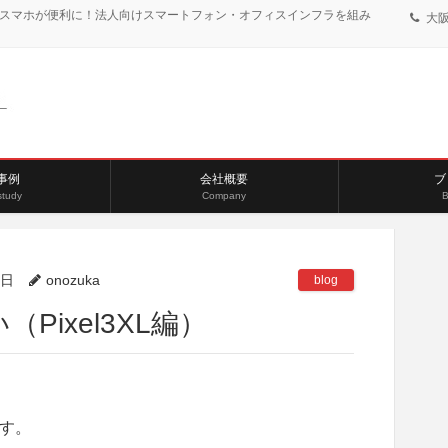
、スマホが便利に！法人向けスマートフォン・オフィスインフラを組み
大阪:
事例
会社概要
ブ
study
Company
B
2日
onozuka
blog
ixel3XL編）
す。