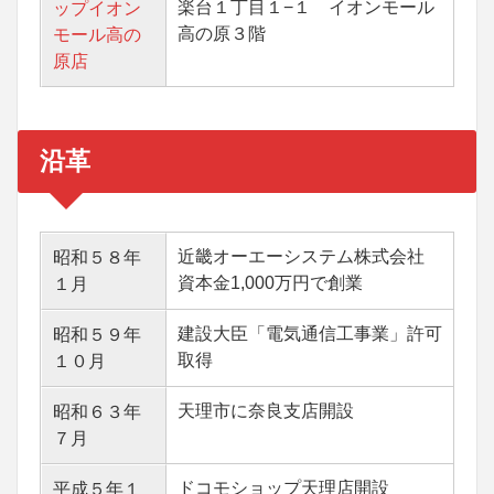
楽台１丁目１−１ イオンモール
ップイオン
高の原３階
モール高の
原店
沿革
近畿オーエーシステム株式会社
昭和５８年
資本金1,000万円で創業
１月
建設大臣「電気通信工事業」許可
昭和５９年
取得
１０月
天理市に奈良支店開設
昭和６３年
７月
ドコモショップ天理店開設
平成５年１