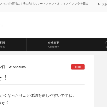
、スマホが便利に！法人向けスマートフォン・オフィスインフラを組み
大阪:
事例
会社概要
ブ
study
Company
B
22日
onozuka
blog
を！
かくなったり…と体調を崩しやすいですね。
うか？