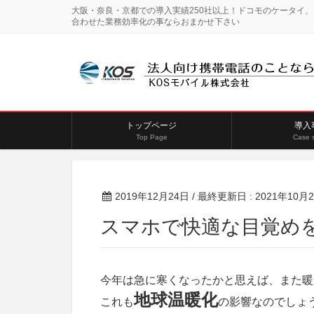
大阪・奈良・京都での導入実績250社以上！ドコモのケータイ
合わせた業務効率化の事ならおまかせ下さい
トップページ
導入
Top Page
Case 
2019年12月24日
/ 最終更新日 :
2021年10月
スマホで快適な目覚め
今年は急に寒くなったかと思えば、また暖
地球温暖化
これも
の影響なのでしょ