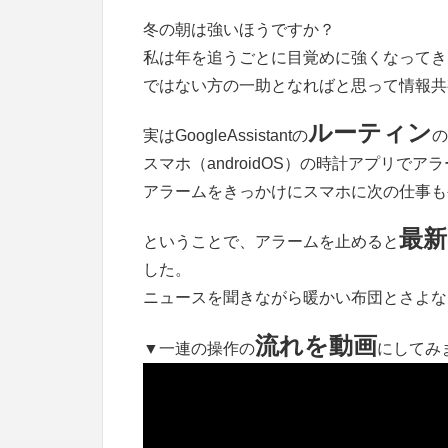
冬の朝は強いほうですか？
私は年を追うごとに目覚めに強くなってき
ではない方の一助となればと思って情報共
ルーティン
実はGoogleAssistantの
の
スマホ（androidOS）の時計アプリで
アラームをきっかけにスマホに次の仕事も
最
ということで、アラームを止めると
した。
ニュースを聞きながら暖かい布団とさよな
流れを動画
▼一連の操作の
にしてみ