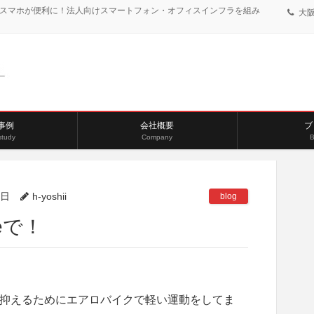
、スマホが便利に！法人向けスマートフォン・オフィスインフラを組み
大阪:
事例
会社概要
ブ
study
Company
B
9日
h-yoshii
blog
eで！
抑えるためにエアロバイクで軽い運動をしてま