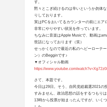
す。
黙々とこぎ続けるのは辛いというか勿体な
りしております。
実はPCをおいてるカウンターの前にエア
非常にやりやすい状況を作っています。
ちなみに音楽はApple Musicで、動画はama
世話になっております（笑）
せっかくなので最近の私のヘビーローテーシ
ン）のBegginです♪
▼オフィシャル動画
https://www.youtube.com/watch?v=Xg72z
さて、本題です。
今日は29日。そう、自民党総裁選2021の
すみません、政治思想の話をするつもりは
13時から投票が始まったんですが、いくつ
した。