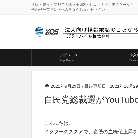
大阪・奈良・京都での導入実績250社以上！ドコモのケータイ
合わせた業務効率化の事ならおまかせ下さい
トップページ
導入
Top Page
Case 
2021年9月29日
/ 最終更新日 :
2021年10月2
自民党総裁選がYouTub
こんにちは。
ドクターのススメで、食後の血糖値上昇を