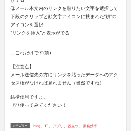
がでる
③メール本文内のリンクを貼りたい文字を選択して
下段のクリップと顔文字アイコンに挟まれた”鎖”の
アイコンを選択
”リンクを挿入”と表示がでる
…これだけです(笑)
【注意点】
メール送信先の方にリンクを貼ったデータへのアク
セス権がなければ見れません（当然ですね）
結構便利ですよ。
ぜひ使ってみてください！
カテゴリー
blog
、
IT
、
アプリ
、
役立つ
、
業務効率