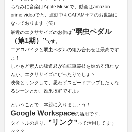
ちなみに音楽はApple Musicで、動画はamazon
prime videoでと、運動中もGAFAMサマのお世話に
なっております（笑）
”弱虫ペダル
最近のエクササイズのお供は
（第1期）”
です。
エアロバイクと弱虫ペダルの組み合わせは最高です
よ！
しかもど素人の坂道君が自転車競技を始める流れな
んか、エクササイズにぴったりでしょ？
映像とリンクして、思わずスピードアップしたくな
るシーンとか、効果抜群ですよ♪
ということで、本題に入りましょう！
Google Workspace
の活用です。
”リンク”
タイトルの通り、
って活用してます
か？？