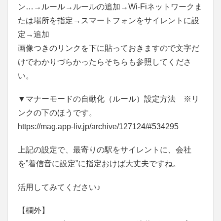
ン…→ルール→ルールの追加→Wi-Fiネットワークま
たは場所を指定→スマートフォンをサイレントに設
定→追加
画像つきのリンクを下に貼っておきますので文字だ
けでわかりづらかったらそちらも参照してくださ
い。
▼マナーモードの自動化（ルール）設定方法 ※リ
ンクの下のほうです。
https://mag.app-liv.jp/archive/127124/#534295
上記の設定で、最寄りの駅をサイレントに、会社
を”着信音に設定”に指定おけば大丈夫ですね。
活用してみてください♪
【欄外】